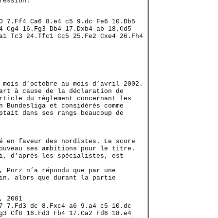
ression.
O 7.Ff4 Ca6 8.e4 c5 9.dc Fe6 10.Db5
4 Cg4 16.Fg3 Db4 17.Dxb4 ab 18.Cd5
a1 Tc3 24.Tfc1 Cc5 25.Fe2 Cxe4 26.Fh4
 mois d’octobre au mois d’avril 2002.
art à cause de la déclaration de
rticle du règlement concernant les
n Bundesliga et considérés comme
ptait dans ses rangs beaucoup de
é en faveur des nordistes. Le score
ouveau ses ambitions pour le titre.
i, d’après les spécialistes, est
, Porz n’a répondu que par une
in, alors que durant la partie
, 2001
7 7.Fd3 dc 8.Fxc4 a6 9.a4 c5 10.dc
g3 Cf8 16.Fd3 Fb4 17.Ca2 Fd6 18.e4