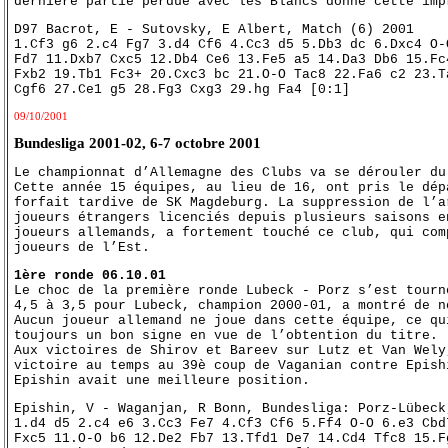
dernière partie perdue avec les Blancs donne cette imp
D97 Bacrot, E - Sutovsky, E Albert, Match (6) 2001
1.Cf3 g6 2.c4 Fg7 3.d4 Cf6 4.Cc3 d5 5.Db3 dc 6.Dxc4 O-
Fd7 11.Dxb7 Cxc5 12.Db4 Ce6 13.Fe5 a5 14.Da3 Db6 15.Fc
Fxb2 19.Tb1 Fc3+ 20.Cxc3 bc 21.O-O Tac8 22.Fa6 c2 23.T
Cgf6 27.Ce1 g5 28.Fg3 Cxg3 29.hg Fa4 [0:1]
09/10/2001
Bundesliga 2001-02, 6-7 octobre 2001
Le championnat d’Allemagne des Clubs va se dérouler du
Cette année 15 équipes, au lieu de 16, ont pris le dép
forfait tardive de SK Magdeburg. La suppression de l’a
joueurs étrangers licenciés depuis plusieurs saisons e
joueurs allemands, a fortement touché ce club, qui com
joueurs de l’Est.
1ère ronde 06.10.01
Le choc de la première ronde Lubeck - Porz s’est tourn
4,5 à 3,5 pour Lubeck, champion 2000-01, a montré de n
Aucun joueur allemand ne joue dans cette équipe, ce qu
toujours un bon signe en vue de l’obtention du titre.
Aux victoires de Shirov et Bareev sur Lutz et Van Wely
victoire au temps au 39è coup de Vaganian contre Epish
Epishin avait une meilleure position.
Epishin, V - Waganjan, R Bonn, Bundesliga: Porz-Lübeck
1.d4 d5 2.c4 e6 3.Cc3 Fe7 4.Cf3 Cf6 5.Ff4 O-O 6.e3 Cbd
Fxc5 11.O-O b6 12.De2 Fb7 13.Tfd1 De7 14.Cd4 Tfc8 15.F