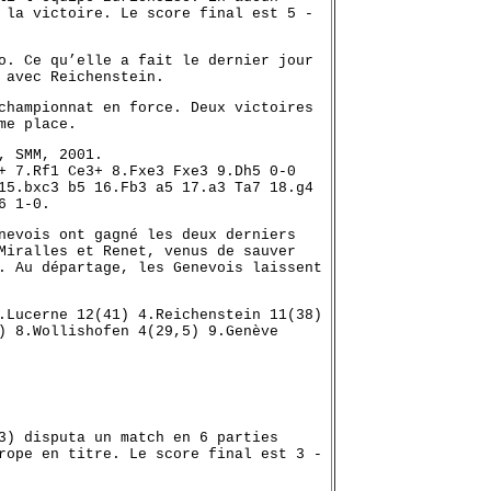
 la victoire. Le score final est 5 -
o. Ce qu’elle a fait le dernier jour
 avec Reichenstein.
championnat en force. Deux victoires
me place.
, SMM, 2001.
+ 7.Rf1 Ce3+ 8.Fxe3 Fxe3 9.Dh5 0-0
15.bxc3 b5 16.Fb3 a5 17.a3 Ta7 18.g4
6 1-0.
nevois ont gagné les deux derniers
Miralles et Renet, venus de sauver
. Au départage, les Genevois laissent
.Lucerne 12(41) 4.Reichenstein 11(38)
) 8.Wollishofen 4(29,5) 9.Genève
3) disputa un match en 6 parties
rope en titre. Le score final est 3 -