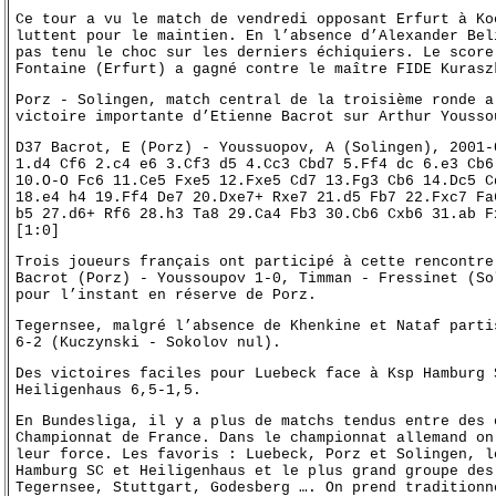
Ce tour a vu le match de vendredi opposant Erfurt à Ko
luttent pour le maintien. En l’absence d’Alexander Bel
pas tenu le choc sur les derniers échiquiers. Le score
Fontaine (Erfurt) a gagné contre le maître FIDE Kurasz
Porz - Solingen, match central de la troisième ronde a
victoire importante d’Etienne Bacrot sur Arthur Yousso
D37 Bacrot, E (Porz) - Youssuopov, A (Solingen), 2001-
1.d4 Cf6 2.c4 e6 3.Cf3 d5 4.Cc3 Cbd7 5.Ff4 dc 6.e3 Cb6
10.O-O Fc6 11.Ce5 Fxe5 12.Fxe5 Cd7 13.Fg3 Cb6 14.Dc5 C
18.e4 h4 19.Ff4 De7 20.Dxe7+ Rxe7 21.d5 Fb7 22.Fxc7 Fa
b5 27.d6+ Rf6 28.h3 Ta8 29.Ca4 Fb3 30.Cb6 Cxb6 31.ab F
[1:0]
Trois joueurs français ont participé à cette rencontre
Bacrot (Porz) - Youssoupov 1-0, Timman - Fressinet (So
pour l’instant en réserve de Porz.
Tegernsee, malgré l’absence de Khenkine et Nataf parti
6-2 (Kuczynski - Sokolov nul).
Des victoires faciles pour Luebeck face à Ksp Hamburg 
Heiligenhaus 6,5-1,5.
En Bundesliga, il y a plus de matchs tendus entre des 
Championnat de France. Dans le championnat allemand on
leur force. Les favoris : Luebeck, Porz et Solingen, l
Hamburg SC et Heiligenhaus et le plus grand groupe des
Tegernsee, Stuttgart, Godesberg …. On prend traditionn