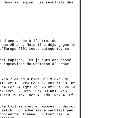
h dans sa région. Les résultats des
t d’une année à l’autre, du
 que 25 ans. Mais il a déjà gagné le
d’Europe 2001 toute catégorie, se
ent rapides, les joueurs ont passé
e improvisée du Champion d'Europe
Cxc6 7.d4 cd 8.Cxd4 Dc7 9.Cxc6 dc
Tf1 ef 16.Fxf4 Fc5+ 17.Rh1 fe 18.Thf3
Dh4 Fe7 24.Tgf3 Tg6 25.Df2 Fe6 26.Te3
g2 Fxe5 32.Dxe5+ Dg7 33.Rh1 Dxe5
+ Te8 39.Td7 T8e7 40.Td8+ Rg7 41.Ff2
ble t-il se sont « reposés ». Bacrot
 match. Son adversaire semblait peu
concentré Etienne. En tout cas la