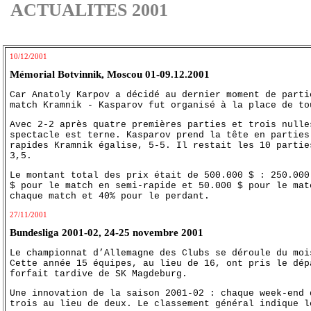
ACTUALITES 2001
10/12/2001
Mémorial Botvinnik, Moscou 01-09.12.2001
Car Anatoly Karpov a décidé au dernier moment de parti
match Kramnik - Kasparov fut organisé à la place de to
Avec 2-2 après quatre premières parties et trois nulle
spectacle est terne. Kasparov prend la tête en parties
rapides Kramnik égalise, 5-5. Il restait les 10 partie
3,5.
Le montant total des prix était de 500.000 $ : 250.000
$ pour le match en semi-rapide et 50.000 $ pour le mat
chaque match et 40% pour le perdant.
27/11/2001
Bundesliga 2001-02, 24-25 novembre 2001
Le championnat d’Allemagne des Clubs se déroule du moi
Cette année 15 équipes, au lieu de 16, ont pris le dép
forfait tardive de SK Magdeburg.
Une innovation de la saison 2001-02 : chaque week-end 
trois au lieu de deux. Le classement général indique l