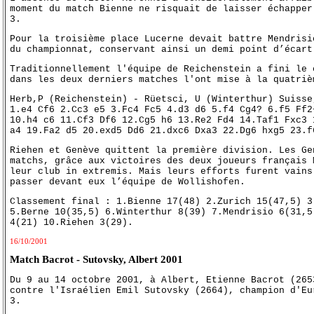
moment du match Bienne ne risquait de laisser échapper
3.
Pour la troisième place Lucerne devait battre Mendrisi
du championnat, conservant ainsi un demi point d’écart
Traditionnellement l'équipe de Reichenstein a fini le 
dans les deux derniers matches l'ont mise à la quatriè
Herb,P (Reichenstein) - Rüetsci, U (Winterthur) Suisse
1.e4 Cf6 2.Cc3 e5 3.Fc4 Fc5 4.d3 d6 5.f4 Cg4? 6.f5 Ff2
10.h4 c6 11.Cf3 Df6 12.Cg5 h6 13.Re2 Fd4 14.Taf1 Fxc3 
a4 19.Fa2 d5 20.exd5 Dd6 21.dxc6 Dxa3 22.Dg6 hxg5 23.f
Riehen et Genève quittent la première division. Les Ge
matchs, grâce aux victoires des deux joueurs français 
leur club in extremis. Mais leurs efforts furent vains
passer devant eux l’équipe de Wollishofen.
Classement final : 1.Bienne 17(48) 2.Zurich 15(47,5) 3
5.Berne 10(35,5) 6.Winterthur 8(39) 7.Mendrisio 6(31,5
4(21) 10.Riehen 3(29).
16/10/2001
Match Bacrot - Sutovsky, Albert 2001
Du 9 au 14 octobre 2001, à Albert, Etienne Bacrot (265
contre l'Israélien Emil Sutovsky (2664), champion d'Eu
3.