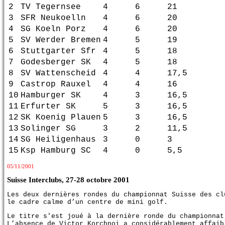
2
TV Tegernsee
4
6
21
3
SFR Neukoelln
4
6
20
4
SG Koeln Porz
4
6
20
5
SV Werder Bremen
4
5
19
6
Stuttgarter Sfr
4
5
18
7
Godesberger SK
4
5
18
8
SV Wattenscheid
4
4
17,5
9
Castrop Rauxel
4
4
16
10
Hamburger SK
4
3
16,5
11
Erfurter SK
5
3
16,5
12
SK Koenig Plauen
5
3
16,5
13
Solinger SG
3
2
11,5
14
SG Heiligenhaus
3
0
3
15
Ksp Hamburg SC
4
0
5,5
05/11/2001
Suisse Interclubs, 27-28 octobre 2001
Les deux dernières rondes du championnat Suisse des cl
le cadre calme d’un centre de mini golf.
Le titre s'est joué à la dernière ronde du championnat
L’absence de Victor Korchnoi a considérablement affaib