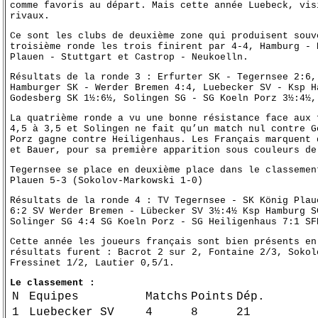
comme favoris au départ. Mais cette année Luebeck, vis
rivaux.
Ce sont les clubs de deuxième zone qui produisent souv
troisième ronde les trois finirent par 4-4, Hamburg - 
Plauen - Stuttgart et Castrop - Neukoelln.
Résultats de la ronde 3 : Erfurter SK - Tegernsee 2:6,
Hamburger SK - Werder Bremen 4:4, Luebecker SV - Ksp H
Godesberg SK 1½:6½, Solingen SG - SG Koeln Porz 3½:4½,
La quatrième ronde a vu une bonne résistance face aux 
4,5 à 3,5 et Solingen ne fait qu’un match nul contre G
Porz gagne contre Heiligenhaus. Les Français marquent 
et Bauer, pour sa première apparition sous couleurs de
Tegernsee se place en deuxième place dans le classemen
Plauen 5-3 (Sokolov-Markowski 1-0)
Résultats de la ronde 4 : TV Tegernsee - SK König Plau
6:2 SV Werder Bremen - Lübecker SV 3½:4½ Ksp Hamburg S
Solinger SG 4:4 SG Koeln Porz - SG Heiligenhaus 7:1 SF
Cette année les joueurs français sont bien présents en
résultats furent : Bacrot 2 sur 2, Fontaine 2/3, Sokol
Fressinet 1/2, Lautier 0,5/1.
Le classement :
N
Equipes
Matchs
Points
Dép.
1
Luebecker SV
4
8
21