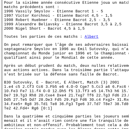
Pour la sixième année consécutive Etienne joua un matc
matchs précédents sont :
1996 Vassily Smyslov - Etienne Bacrot 1 - 5
1997 Victor Korchnoi - Etienne Bacrot 4,5 - 1,5
1998 Robert Huebner - Etienne Bacrot 2,5 - 3,5
1999 Alexandre Beliavsky - Etienne Bacrot 3,5 à 2,5
2000 Nigel Short - Bacrot 4,5 à 1,5
Toutes les parties de ces matchs :
Albert
On peut remarquer que l’âge de ses adversaires baissai
septagenaire Smyslov en 1996 au Emil Sutovsky, qui n’a
championnat du Monde junior en 1996 et le Championnat 
qualifiant ainsi pour le Mondial de cette année.
Après un début prudent du match, deux nulles relativem
aux actions actives. Dans la troisième partie l’attaqu
s’est brisée sur la défense sans faille de Bacrot.
B30 Sutovsky, E - Bacrot, E Albert, Match (3) 2001
1.e4 c5 2.Cf3 Cc6 3.Fb5 e6 4.O-O Cge7 5.Cc3 a6 6.Fxc6 
10.Fe3 Fe7 11.f4 O-O 12.Dh5 f5 13.Tf3 e5 14.Th3 h6 15.
De7 19.Tg3 Rh8 20.Cxe4 Dxe4 21.Txg7 Tf6 22.Tg3 Fd6 23.
Dd5 27.Te5 Dd7 28.De3 Fd5 29.Fg3 Fd6 30.c4 Fxg2+ 31.Rx
34.Fxe5+ Rg8 35.Td1 Te8 36.Fg3 Tge6 37.Td7 T8e7 38.Td8
Te2 42.Fd4+ Rg6 [0:1]
Dans la quatrième et cinquième parties les joueurs sem
menait et il n’avait rien contre une fin tranquille de
ambitieux et non-offensif. Probablement tout cela a dé