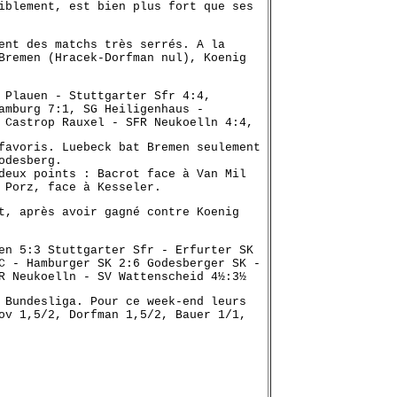
iblement, est bien plus fort que ses
ent des matchs très serrés. A la
Bremen (Hracek-Dorfman nul), Koenig
 Plauen - Stuttgarter Sfr 4:4,
amburg 7:1, SG Heiligenhaus -
 Castrop Rauxel - SFR Neukoelln 4:4,
favoris. Luebeck bat Bremen seulement
odesberg.
deux points : Bacrot face à Van Mil
 Porz, face à Kesseler.
t, après avoir gagné contre Koenig
en 5:3 Stuttgarter Sfr - Erfurter SK
C - Hamburger SK 2:6 Godesberger SK -
R Neukoelln - SV Wattenscheid 4½:3½
 Bundesliga. Pour ce week-end leurs
ov 1,5/2, Dorfman 1,5/2, Bauer 1/1,