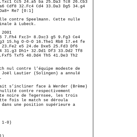
.Txc1 Cc5 24.a5 ba 25.Da3 Tc8 26.Cb3
a6 Cdf8 32.Fc4 Cd4 33.Da3 Dg5 34.g4
Da8+ Re7 [0:1]
lle contre Speelmann. Cette nulle
inale à Lubeck.
 2001
6 7.Fh4 Fxc3+ 8.Dxc3 g5 9.Fg3 Ce4
g3 15.hg O-O-O 16.The1 Rb8 17.e4 fe
 23.Fe2 e5 24.de Dxe5 25.Fd3 Df6
4 31.g3 Dh1+ 32.Dd1 Df3 33.Dd2 Tf8
.Fxf5 Txf5 40.Dd4 Th5 41.De3 Th2
ch nul contre l’équipe modeste de
 Joël Lautier (Solingen) a annulé
.
ait s’incliner face à Werder (Brème)
nullité contre respectivement
te noire de Tegernsee, les trois
tte fois le match se déroula
 dans une position supérieure a
 1-0)
l)