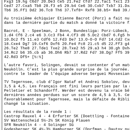
Fxg3 19.hg C6d7 20.De3 Ce5 21.Fe2 Cfd7 22.Tac1 Txc1 23
Ced7 27.Cxa5 Tb8 28.f3 e5 29.b4 Ce6 30.Cxb7 Txb7 31.Dx
Tb6 35.Ff1 Dd2 36.Tc8 Th6 37.Txf8+ Rxf8 38.b5+ Re8 39.
Au troisième échiquier Etienne Bacrot (Porz) a fait nu
dans la dernière partie du match a donné la victoire f
Bacrot, E - Speelman, J Bonn, Bundesliga: Porz-Lübeck,
1.d4 Cf6 2.c4 e6 3.Cc3 Fb4 4.Cf3 d6 5.Dc2 Cbd7 6.Fg5 h
10.Dc2 f5 11.e3 Cdf6 12.Fd3 De7 13.O-O-O Fd7 14.Cd2 Cx
18.Cxe4 Dg7 19.Cxf6 Dxf6 20.Fe4 Fc8 21.c5 d5 22.Ff3 g4
26.Te2 The8 27.Tde1 Txe2 28.Txe2 h5 29.a3 h4 30.gh Dxh
34.Rc2 b6 35.cb ab 36.Dh6 Rb7 37.Rd2 Fd7 38.Dg7 Ff5 39
42.Rd3 Df5+ [½:½]
L’autre favori, Solingen, devait se contenter d’un mat
Neukölln. C’est la plus grande surprise de la journée.
contre le leader de l'équipe adverse Sergueï Movsesian
TV Tegernsee, club d’Igor Nataf et Andrei Sokolov, dev
3,5 à 4,5. Les Français ont fini leurs parties par la 
Pelletier et Schandorff. Werder est devenu la vraie bê
dernières années perdues sur un score de 4,5 à 3,5. Ce
favorablement pour Tagernsee, mais la défaite de Ribli
changé la situation.
Les résultats de la ronde 1 :
Castrop Rauxel 4 - 4 Erfurter SK (Doettling - Fontaine
SV Wattenscheid 5½-2½ SK König Plauen
SFR Neukölln 4 - 4 Solinger SG
Godesberger SK 4½-3½ Hamburger SK (Dorfman - Dautov nu