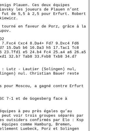
enigs Plauen. Ces deux équipes
iavsky les joueurs de Plauen n’ont
 fut de 5,5 à 2,5 pour Erfurt. Robert
kiewicz.
 tourné en faveur de Porz, grâce à la
upov.
02
 7.Fxc4 Cxc4 8.Da4+ Fd7 9.Dxc4 Fd6
d7 15.Da5 b6 16.Da3 h5 17.Tac1 Tc8
6 23.Tfd1 e5 24.b4 Fc4 25.a4 a6 26.a5
xd1 32.b7 Tab8 33.Fxb8 Txb8 34.d7
 : Lutz - Lautier (Solingen) nul,
lingen) nul. Christian Bauer reste
s pour Moscou, a gagné contre Erfurt
SC 7-1 et de Gogesberg face à
équipes à peu près égales qu’au
 peut voir trois groupes séparés par
es outsiders confirmés par Elo : Ksp
 équipes comme Hamburg, Bremen,
ellement Luebeck, Porz et Solingen